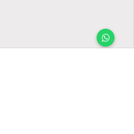
usadas
ente si
 poros